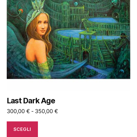
varianti.
Le
opzioni
possono
essere
scelte
nella
pagina
del
prodotto
Last Dark Age
Fascia
300,00
€
-
350,00
€
di
prezzo:
SCEGLI
da