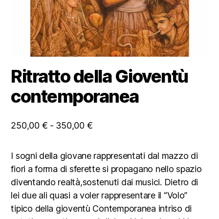
Ritratto della Gioventù
contemporanea
Fascia
250,00
€
-
350,00
€
di
prezzo:
I sogni della giovane rappresentati dal mazzo di
da
fiori a forma di sferette si propagano nello spazio
250,00 €
diventando realtà,sostenuti dai musici. Dietro di
a
lei due ali quasi a voler rappresentare il “Volo”
350,00 €
tipico della gioventù Contemporanea intriso di