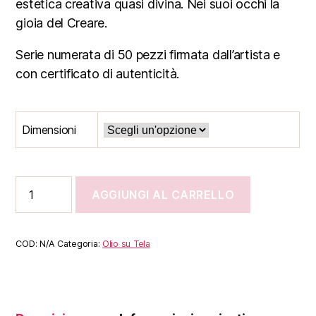
estetica creativa quasi divina. Nei suoi occhi la
gioia del Creare.
Serie numerata di 50 pezzi firmata dall’artista e
con certificato di autenticità.
Dimensioni
Ritratto
AGGIUNGI AL CARRELLO
della
Gioventù
contemporanea
quantità
COD:
N/A
Categoria:
Olio su Tela