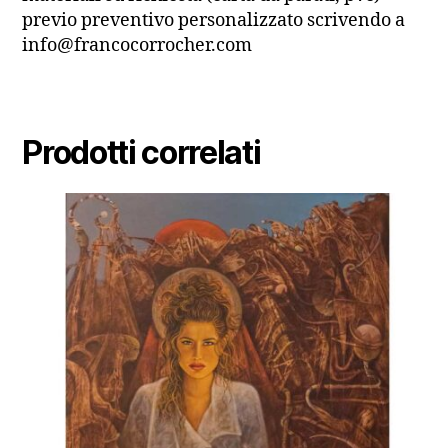
previo preventivo personalizzato scrivendo a
info@francocorrocher.com
Prodotti correlati
Questo
prodotto
ha
più
varianti.
Le
opzioni
possono
essere