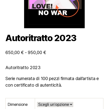
Autoritratto 2023
Fascia
650,00
€
-
950,00
€
di
prezzo:
Autoritratto 2023
da
Serie numerata di 100 pezzi firmata dall’artista e
650,00 €
con certificato di autenticità.
a
950,00 €
Dimensione