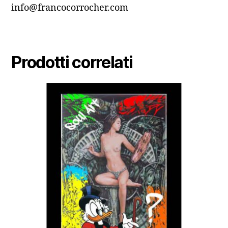
info@francocorrocher.com
Prodotti correlati
Questo
prodotto
ha
più
varianti.
Le
opzioni
possono
essere
scelte
nella